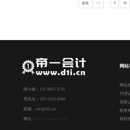
···
<<
9
10
首页
网站
网站
陈小姐：137-9057-3735
代理
周先生：137-1323-4560
高新
邮箱：rori@d1i.cn
税务
网址：
https://www.d1i.cn/
财税